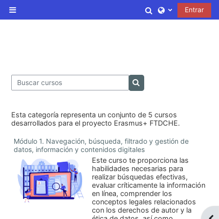
Salta al contenido principal
Selector de bús
Entrar
Panel lateral
Buscar cursos
Buscar cursos
Esta categoría representa un conjunto de 5 cursos
desarrollados para el proyecto Erasmus+ FTDCHE.
Módulo 1. Navegación, búsqueda, filtrado y gestión de
datos, información y contenidos digitales
Este curso te proporciona las
habilidades necesarias para
realizar búsquedas efectivas,
evaluar críticamente la información
en línea, comprender los
conceptos legales relacionados
con los derechos de autor y la
ética de datos, así como
Abr